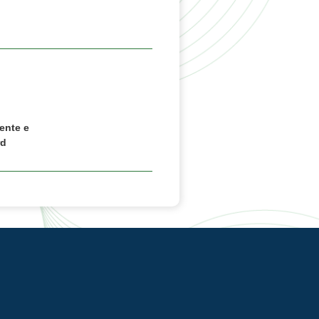
ente e
rd