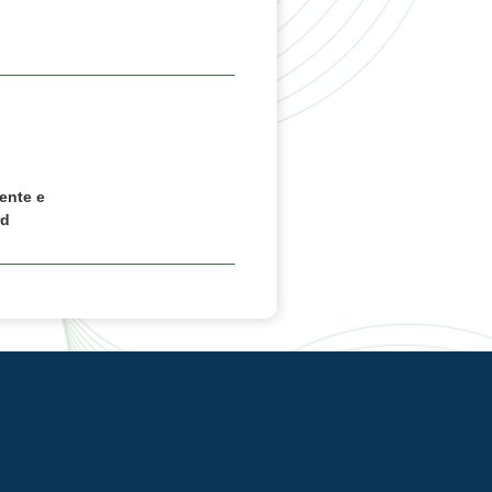
ente e
rd