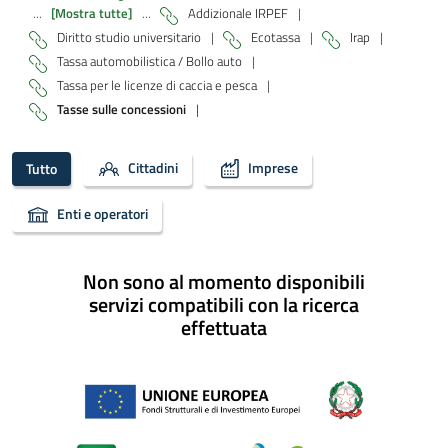
...
[Mostra tutte]
...
Addizionale IRPEF
|
Diritto studio universitario
|
Ecotassa
|
Irap
|
Tassa automobilistica / Bollo auto
|
Tassa per le licenze di caccia e pesca
|
Tasse sulle concessioni
|
Cittadini
Imprese
Tutto
Enti e operatori
Non sono al momento disponibili
servizi compatibili con la ricerca
effettuata