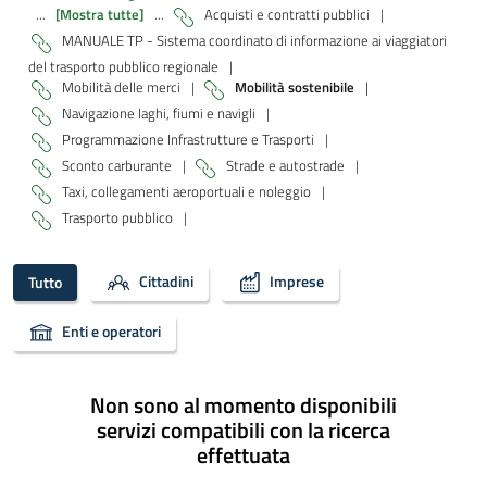
...
[Mostra tutte]
...
Acquisti e contratti pubblici
|
MANUALE TP - Sistema coordinato di informazione ai viaggiatori
del trasporto pubblico regionale
|
Mobilità delle merci
|
Mobilità sostenibile
|
Navigazione laghi, fiumi e navigli
|
Programmazione Infrastrutture e Trasporti
|
Sconto carburante
|
Strade e autostrade
|
Taxi, collegamenti aeroportuali e noleggio
|
Trasporto pubblico
|
Cittadini
Imprese
Tutto
Enti e operatori
Non sono al momento disponibili
servizi compatibili con la ricerca
effettuata