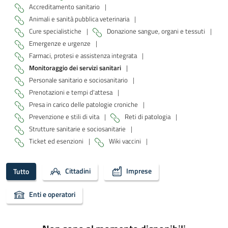
Accreditamento sanitario
|
Animali e sanità pubblica veterinaria
|
Cure specialistiche
|
Donazione sangue, organi e tessuti
|
Emergenze e urgenze
|
Farmaci, protesi e assistenza integrata
|
Monitoraggio dei servizi sanitari
|
Personale sanitario e sociosanitario
|
Prenotazioni e tempi d'attesa
|
Presa in carico delle patologie croniche
|
Prevenzione e stili di vita
|
Reti di patologia
|
Strutture sanitarie e sociosanitarie
|
Ticket ed esenzioni
|
Wiki vaccini
|
Cittadini
Imprese
Tutto
Enti e operatori