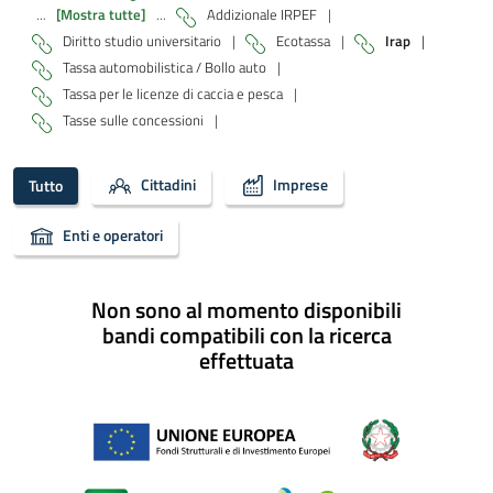
...
[Mostra tutte]
...
Addizionale IRPEF
|
Diritto studio universitario
|
Ecotassa
|
Irap
|
Tassa automobilistica / Bollo auto
|
Tassa per le licenze di caccia e pesca
|
Tasse sulle concessioni
|
Cittadini
Imprese
Tutto
Enti e operatori
Non sono al momento disponibili
bandi compatibili con la ricerca
effettuata