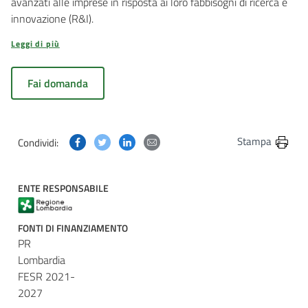
avanzati alle imprese in risposta ai loro fabbisogni di ricerca e
innovazione (R&I).
Leggi di più
Fai domanda
Condividi questa pagina su Facebook
Condividi questa pagina su Twitter
Condividi questa pagina su Linkedin
Condividi questa pagina via post
Stampa
Condividi:
ENTE RESPONSABILE
FONTI DI FINANZIAMENTO
PR
Lombardia
FESR 2021-
2027