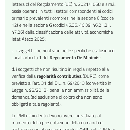
lettera c) del Regolamento (UE) n. 2021/1058 e s.m.i.,
ossia operanti in tutti i settori corrispondenti ai codici
primari o prevalenti ricompresi nella sezione C (codice
12) e nella sezione G (codici 46.35, 46.39, 46.21.21,
47.26) della classificazione delle attività economiche
Istat Ateco 2025;
c. i soggetti che rientrano nelle specifiche esclusioni di
cui all’articolo 1 del
Regolamento De Minimis
;
d. i soggetti che non risultino in regola rispetto alla
verifica della
regolarità contributiva
(DURC), come
previsto all’art. 31 del D.L. n. 69/2013 (convertito in
Legge n. 98/2013), pena la non ammissibilità della
domanda (ad esclusione di coloro che non sono
obbligati a tale regolarità).
Le PMI richiedenti devono avere individuato, al
momento della presentazione della domanda di
partecipazione al presente bando, l’
OdR
o gli OdR (per