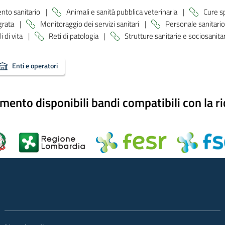
nto sanitario
|
Animali e sanità pubblica veterinaria
|
Cure s
egrata
|
Monitoraggio dei servizi sanitari
|
Personale sanitario
i di vita
|
Reti di patologia
|
Strutture sanitarie e sociosanita
Enti e operatori
ento disponibili bandi compatibili con la ri