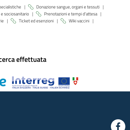
pecialistiche
|
Donazione sangue, organi e tessuti
|
 e sociosanitario
|
Prenotazioni e tempi d'attesa
|
rie
|
Ticket ed esenzioni
|
Wiki vaccini
|
cerca effettuata