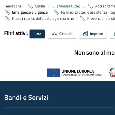
Tematiche:
Sanità
|
...
[Mostra tutte]
...
Accreditame
Emergenze e urgenze
|
Farmaci, protesi e assistenza int
Presa in carico delle patologie croniche
|
Prevenzione e stil
Filtri attivi:
Cittadini
Imprese
Tutto
Non sono al mom
Bandi e Servizi