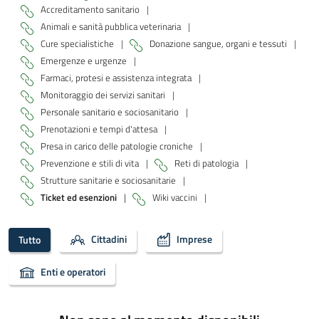
Accreditamento sanitario
|
Animali e sanità pubblica veterinaria
|
Cure specialistiche
|
Donazione sangue, organi e tessuti
|
Emergenze e urgenze
|
Farmaci, protesi e assistenza integrata
|
Monitoraggio dei servizi sanitari
|
Personale sanitario e sociosanitario
|
Prenotazioni e tempi d'attesa
|
Presa in carico delle patologie croniche
|
Prevenzione e stili di vita
|
Reti di patologia
|
Strutture sanitarie e sociosanitarie
|
Ticket ed esenzioni
|
Wiki vaccini
|
Cittadini
Imprese
Tutto
Enti e operatori