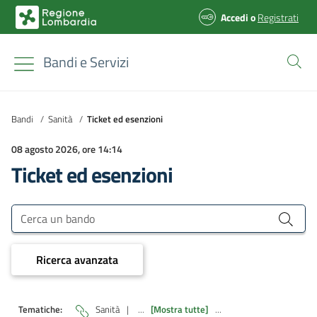
Accedi
o
Registrati
Bandi e Servizi
Bandi
/
Sanità
/
Ticket ed esenzioni
08 agosto 2026, ore 14:14
Ticket ed esenzioni
Bandi e Servizi
Cerca un bando
Ricerca avanzata
Tematiche:
Sanità
|
...
[Mostra tutte]
...