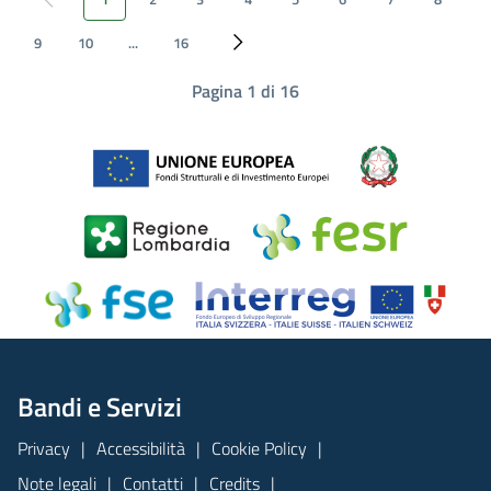
Pagina precedente
9
10
...
16
Pagina successiva
Pagina 1 di 16
Bandi e Servizi
Privacy
Accessibilità
Cookie Policy
Note legali
Contatti
Credits