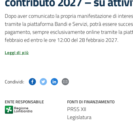
contributo 2027 – su attiv
Dopo aver comunicato la propria manifestazione di intere
tramite la piattaforma Bandi e Servizi, potrà essere succ
pagamento, sempre esclusivamente online tramite la piatta
febbraio ed entro le ore 12:00 del 28 febbraio 2027.
Leggi di più
Condividi questa pagina su Facebook
Condividi questa pagina su Twitter
Condividi questa pagina su Linked
Condividi questa pagina via p
Condividi:
ENTE RESPONSABILE
FONTI DI FINANZIAMENTO
PRSS XII
Legislatura