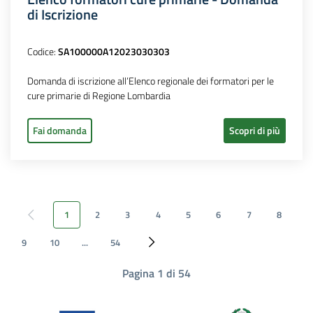
di Iscrizione
Codice:
SA100000A12023030303
Domanda di iscrizione all’Elenco regionale dei formatori per le
cure primarie di Regione Lombardia
Fai domanda
Scopri di più
1
2
3
4
5
6
7
8
Pagina precedente
9
10
...
54
Pagina successiva
Pagina 1 di 54