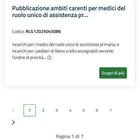
Pubblicazione ambiti carenti per medici del
ruolo unico di assistenza pr...
Codice:
RLG12025045086
Incarichi per i medici del ruolo unico di assistenza primaria, e
incarichi per i pediatri di libera scelta assegnabili secondo
l’ordine di priorità...
Scopri di più
1
2
3
4
5
6
7
Pagina precedente
Pagina successiva
Pagina 1 di 7