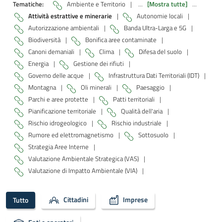
Tematiche:
Ambiente e Territorio
|
...
[Mostra tutte]
...
Attività estrattive e minerarie
|
Autonomie locali
|
Autorizzazione ambientali
|
Banda Ultra-Larga e 5G
|
Biodiversità
|
Bonifica aree contaminate
|
Canoni demaniali
|
Clima
|
Difesa del suolo
|
Energia
|
Gestione dei rifiuti
|
Governo delle acque
|
Infrastruttura Dati Territoriali (IDT)
|
Montagna
|
Oli minerali
|
Paesaggio
|
Parchi e aree protette
|
Patti territoriali
|
Pianificazione territoriale
|
Qualità dell'aria
|
Rischio idrogeologico
|
Rischio industriale
|
Rumore ed elettromagnetismo
|
Sottosuolo
|
Strategia Aree Interne
|
Valutazione Ambientale Strategica (VAS)
|
Valutazione di Impatto Ambientale (VIA)
|
Cittadini
Imprese
Tutto