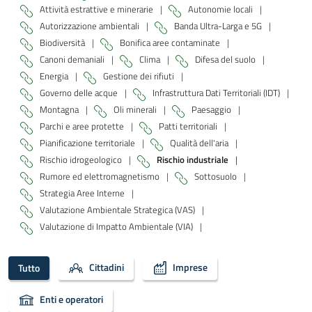
Attività estrattive e minerarie
|
Autonomie locali
|
Autorizzazione ambientali
|
Banda Ultra-Larga e 5G
|
Biodiversità
|
Bonifica aree contaminate
|
Canoni demaniali
|
Clima
|
Difesa del suolo
|
Energia
|
Gestione dei rifiuti
|
Governo delle acque
|
Infrastruttura Dati Territoriali (IDT)
|
Montagna
|
Oli minerali
|
Paesaggio
|
Parchi e aree protette
|
Patti territoriali
|
Pianificazione territoriale
|
Qualità dell'aria
|
Rischio idrogeologico
|
Rischio industriale
|
Rumore ed elettromagnetismo
|
Sottosuolo
|
Strategia Aree Interne
|
Valutazione Ambientale Strategica (VAS)
|
Valutazione di Impatto Ambientale (VIA)
|
Cittadini
Imprese
Tutto
Enti e operatori