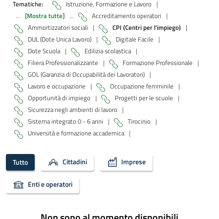
Tematiche:
Istruzione, Formazione e Lavoro
|
...
[Mostra tutte]
...
Accreditamento operatori
|
Ammortizzatori sociali
|
CPI (Centri per l'impiego)
|
DUL (Dote Unica Lavoro)
|
Digitale Facile
|
Dote Scuola
|
Edilizia scolastica
|
Filiera Professionalizzante
|
Formazione Professionale
|
GOL (Garanzia di Occupabilità dei Lavoratori)
|
Lavoro e occupazione
|
Occupazione femminile
|
Opportunità di impiego
|
Progetti per le scuole
|
Sicurezza negli ambienti di lavoro
|
Sistema integrato 0 - 6 anni
|
Tirocinio
|
Università e formazione accademica
|
Cittadini
Imprese
Tutto
Enti e operatori
Non sono al momento disponibili