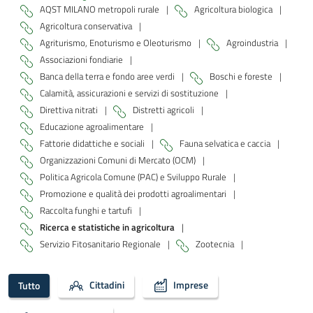
AQST MILANO metropoli rurale
|
Agricoltura biologica
|
Agricoltura conservativa
|
Agriturismo, Enoturismo e Oleoturismo
|
Agroindustria
|
Associazioni fondiarie
|
Banca della terra e fondo aree verdi
|
Boschi e foreste
|
Calamità, assicurazioni e servizi di sostituzione
|
Direttiva nitrati
|
Distretti agricoli
|
Educazione agroalimentare
|
Fattorie didattiche e sociali
|
Fauna selvatica e caccia
|
Organizzazioni Comuni di Mercato (OCM)
|
Politica Agricola Comune (PAC) e Sviluppo Rurale
|
Promozione e qualità dei prodotti agroalimentari
|
Raccolta funghi e tartufi
|
Ricerca e statistiche in agricoltura
|
Servizio Fitosanitario Regionale
|
Zootecnia
|
Cittadini
Imprese
Tutto