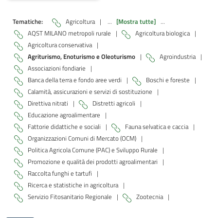
Tematiche:
Agricoltura
|
...
[Mostra tutte]
...
AQST MILANO metropoli rurale
|
Agricoltura biologica
|
Agricoltura conservativa
|
Agriturismo, Enoturismo e Oleoturismo
|
Agroindustria
|
Associazioni fondiarie
|
Banca della terra e fondo aree verdi
|
Boschi e foreste
|
Calamità, assicurazioni e servizi di sostituzione
|
Direttiva nitrati
|
Distretti agricoli
|
Educazione agroalimentare
|
Fattorie didattiche e sociali
|
Fauna selvatica e caccia
|
Organizzazioni Comuni di Mercato (OCM)
|
Politica Agricola Comune (PAC) e Sviluppo Rurale
|
Promozione e qualità dei prodotti agroalimentari
|
Raccolta funghi e tartufi
|
Ricerca e statistiche in agricoltura
|
Servizio Fitosanitario Regionale
|
Zootecnia
|