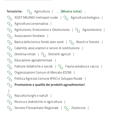
Tematiche:
Agricoltura
|
...
[Mostra tutte]
...
AQST MILANO metropoli rurale
|
Agricoltura biologica
|
Agricoltura conservativa
|
Agriturismo, Enoturismo e Oleoturismo
|
Agroindustria
|
Associazioni fondiarie
|
Banca della terra e fondo aree verdi
|
Boschi e foreste
|
Calamità, assicurazioni e servizi di sostituzione
|
Direttiva nitrati
|
Distretti agricoli
|
Educazione agroalimentare
|
Fattorie didattiche e sociali
|
Fauna selvatica e caccia
|
Organizzazioni Comuni di Mercato (OCM)
|
Politica Agricola Comune (PAC) e Sviluppo Rurale
|
Promozione e qualità dei prodotti agroalimentari
|
Raccolta funghi e tartufi
|
Ricerca e statistiche in agricoltura
|
Servizio Fitosanitario Regionale
|
Zootecnia
|