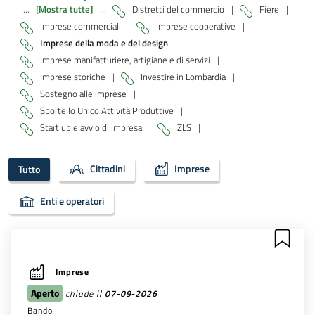
...
[Mostra tutte]
...
Distretti del commercio
|
Fiere
|
Imprese commerciali
|
Imprese cooperative
|
Imprese della moda e del design
|
Imprese manifatturiere, artigiane e di servizi
|
Imprese storiche
|
Investire in Lombardia
|
Sostegno alle imprese
|
Sportello Unico Attività Produttive
|
Start up e avvio di impresa
|
ZLS
|
Cittadini
Imprese
Tutto
Enti e operatori
Imprese
Aperto
chiude il
07-09-2026
Bando